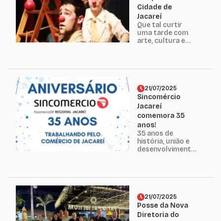
networking. O
Cidade de
evento
Jacareí
proporcionou
Que tal curtir
reflexões sobre
uma tarde com
gestão,
arte, cultura e
tecnologia,
diversão? O
planejamento
projeto Sesc na
estratégico e o
Rua ocupa os
papel...
espaços públicos
com ações
culturais e
21/07/2025
esportivas,
Sincomércio
levando uma
Jacareí
programação
comemora 35
diversa, acessível
anos!
e pensada para
35 anos de
toda a
história, união e
comunidade. Uma
desenvolvimento!
oportunidade de
O Sincomércio
viver a...
Jacareí celebra 35
anos
representando,
fortalecendo e
defendendo o
21/07/2025
comércio
Posse da Nova
varejista da
Diretoria do
nossa cidade.