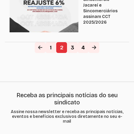
Jacareí,
Jacareí e
Secretaria de
Sincomerciários
Esportes , com a
assinam CCT
presença especial
2025/2026
da campeã de
skate, dos X
Games,...
1
2
3
4
Receba as principais notícias do seu
sindicato
Assine nossa newsletter e receba as principais notícias,
eventos e benefícios exclusivos diretamente no seu e-
mail