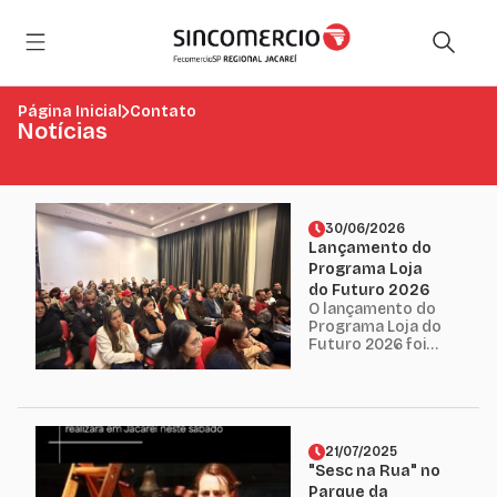
Página Inicial
Contato
Notícias
30/06/2026
Lançamento do
Programa Loja
do Futuro 2026
O lançamento do
Programa Loja do
Futuro 2026 foi
um grande
sucesso,
reunindo mais de
90 empresários
da nossa região
em uma noite de
21/07/2025
conhecimento,
"Sesc na Rua" no
inovação e
Parque da