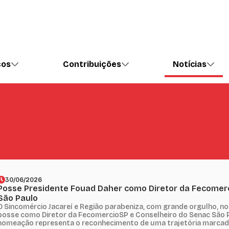
ços
Contribuições
Notícias
30/06/2026
Posse Presidente Fouad Daher como Diretor da Fecomer
São Paulo
O Sincomércio Jacareí e Região parabeniza, com grande orgulho, no
posse como Diretor da FecomercioSP e Conselheiro do Senac São P
nomeação representa o reconhecimento de uma trajetória marcada