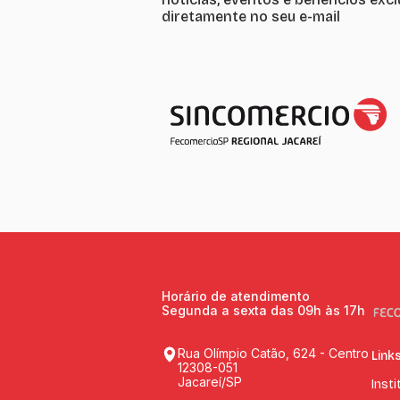
diretamente no seu e-mail
Horário de atendimento
Segunda a sexta das 09h às 17h
Rua Olímpio Catão, 624 - Centro
Link
12308-051
Jacareí/SP
Insti