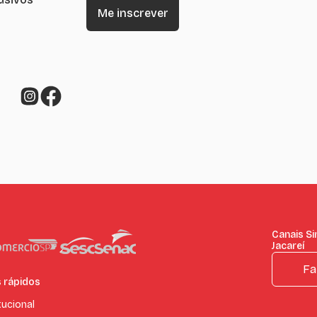
Canais Si
Jacareí
Fa
s rápidos
tucional