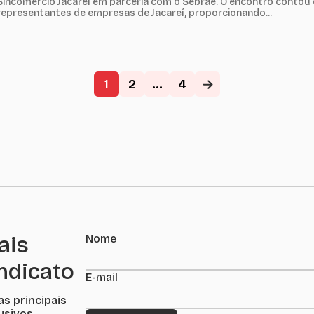
Sincomércio Jacareí em parceria com o Sebrae. O encontro contou
representantes de empresas de Jacareí, proporcionando...
1
2
...
4
ais
Nome
indicato
E-mail
as principais
lusivos