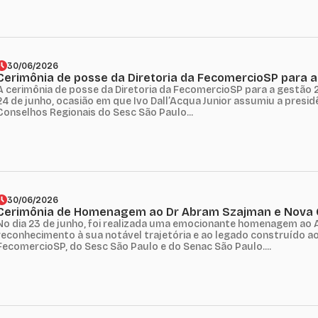
30/06/2026
Cerimônia de posse da Diretoria da FecomercioSP para 
A cerimônia de posse da Diretoria da FecomercioSP para a gestão 
24 de junho, ocasião em que Ivo Dall’Acqua Junior assumiu a presi
Conselhos Regionais do Sesc São Paulo...
30/06/2026
Cerimônia de Homenagem ao Dr Abram Szajman e Nova
No dia 23 de junho, foi realizada uma emocionante homenagem ao
reconhecimento à sua notável trajetória e ao legado construído ao
FecomercioSP, do Sesc São Paulo e do Senac São Paulo....