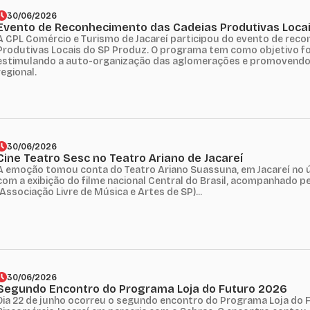
30/06/2026
Evento de Reconhecimento das Cadeias Produtivas Loca
A CPL Comércio e Turismo de Jacareí participou do evento de rec
Produtivas Locais do SP Produz. O programa tem como objetivo fo
estimulando a auto-organização das aglomerações e promovend
regional.
30/06/2026
Cine Teatro Sesc no Teatro Ariano de Jacareí
A emoção tomou conta do Teatro Ariano Suassuna, em Jacareí no úl
com a exibição do filme nacional Central do Brasil, acompanhado
(Associação Livre de Música e Artes de SP)...
30/06/2026
Segundo Encontro do Programa Loja do Futuro 2026
Dia 22 de junho ocorreu o segundo encontro do Programa Loja do F