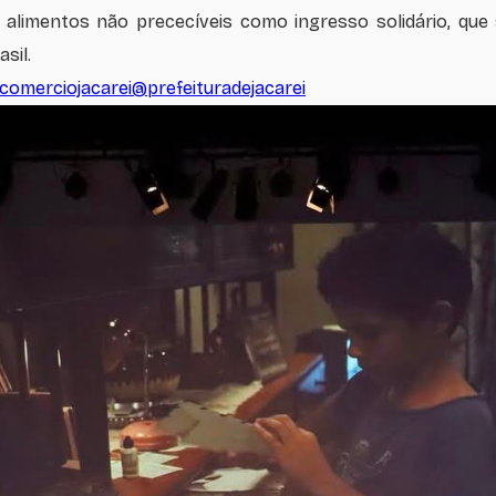
alimentos não prececíveis como ingresso solidário, que 
sil.
comerciojacarei
@prefeituradejacarei