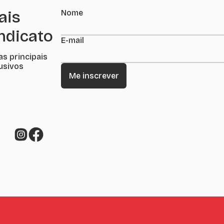
ais
Nome
indicato
E-mail
as principais
lusivos